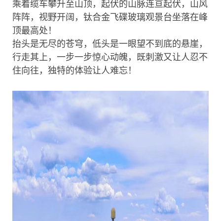
乘着缆车攀升至山顶，起伏的山脉连亘起伏，山风
阵阵，视野开阔，钛合金飞碟玻璃观景台坐落在峰
顶最高处！
抬头是无尽的苍穹，低头是一眼望不到底的悬崖，
行走其上，一步一步惊心动魄，既刺激又让人忍不
住向往，独特的体验让人难忘！