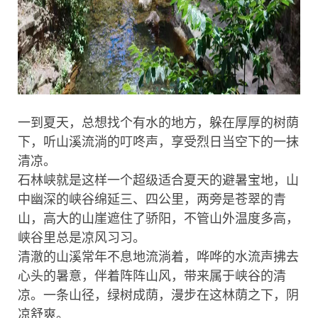
一到夏天，总想找个有水的地方，躲在厚厚的树荫
下，听山溪流淌的叮咚声，享受烈日当空下的一抹
清凉。
石林峡就是这样一个超级适合夏天的避暑宝地，山
中幽深的峡谷绵延三、四公里，两旁是苍翠的青
山，高大的山崖遮住了骄阳，不管山外温度多高，
峡谷里总是凉风习习。
清澈的山溪常年不息地流淌着，哗哗的水流声拂去
心头的暑意，伴着阵阵山风，带来属于峡谷的清
凉。一条山径，绿树成荫，漫步在这林荫之下，阴
凉舒爽。