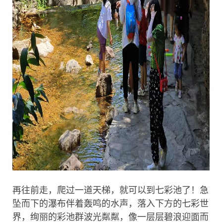
再往前走，爬过一道天梯，就可以到七彩池了！急
坠而下的瀑布伴着轰鸣的水声，落入下方的七彩世
界，绚丽的彩池群波光粼粼，像一层层碧浪迎面而